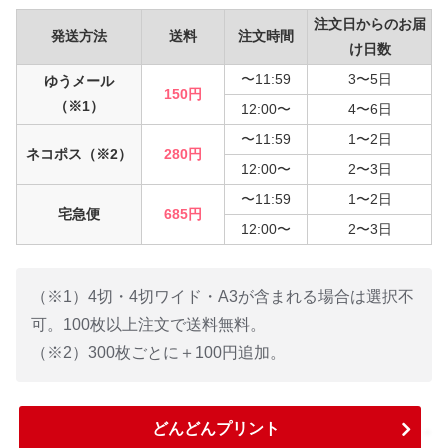
注文日からのお届
発送方法
送料
注文時間
け日数
〜11:59
3〜5日
ゆうメール
150円
（※1）
12:00〜
4〜6日
〜11:59
1〜2日
ネコポス（※2）
280円
12:00〜
2〜3日
〜11:59
1〜2日
宅急便
685円
12:00〜
2〜3日
（※1）4切・4切ワイド・A3が含まれる場合は選択不
可。100枚以上注文で送料無料。
（※2）300枚ごとに＋100円追加。
どんどんプリント