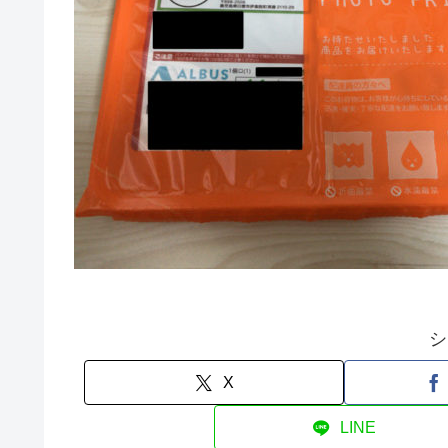
シ
X
LINE