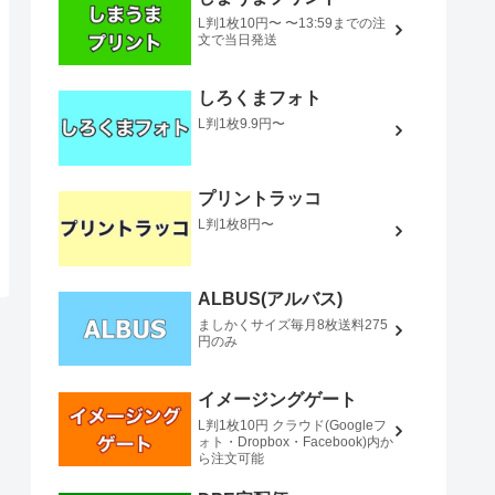
L判1枚10円〜 〜13:59までの注
文で当日発送
しろくまフォト
L判1枚9.9円〜
プリントラッコ
L判1枚8円〜
ALBUS(アルバス)
ましかくサイズ毎月8枚送料275
円のみ
イメージングゲート
L判1枚10円 クラウド(Googleフ
ォト・Dropbox・Facebook)内か
ら注文可能