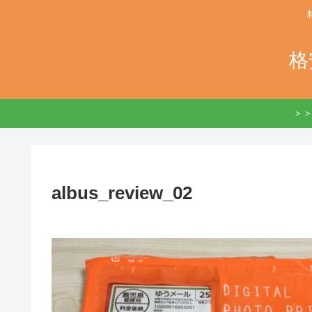
格
＞＞
albus_review_02