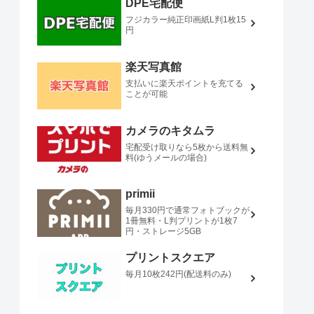
DPE宅配便
フジカラー純正印画紙L判1枚15
円
楽天写真館
支払いに楽天ポイントを充てる
ことが可能
カメラのキタムラ
宅配受け取りなら5枚から送料無
料(ゆうメールの場合)
primii
毎月330円で通常フォトブックが
1冊無料・L判プリントが1枚7
円・ストレージ5GB
プリントスクエア
毎月10枚242円(配送料のみ)